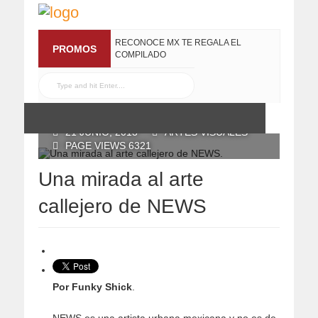
RECONOCE MX TE REGALA EL
PROMOS
COMPILADO
#ELRECOMENDADOVOL4
19 JULIO, 2016
POSTED BY RECONOCE MX
21 JUNIO, 2013
ARTES VISUALES
PAGE VIEWS 6321
Una mirada al arte
callejero de NEWS
Por Funky Shick
.