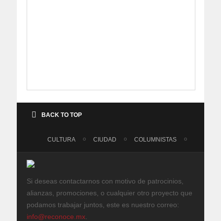
BACK TO TOP
CULTURA
CIUDAD
COLUMNISTAS
Si deseas contactarnos con motivo de patrocinios,
alianzas, promociones, o cualquier otro proyecto que
podamos trabajar juntos, este es nuestro correo:
info@reconoce.mx
.