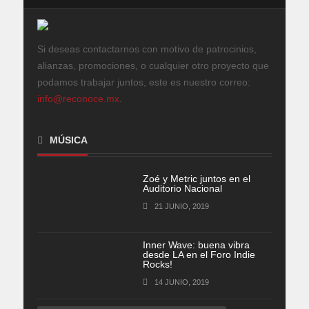
Si deseas contactarnos con motivo de patrocinios,
alianzas, promociones, o cualquier otro proyecto que
podamos trabajar juntos, este es nuestro correo:
info@reconoce.mx
.
MÚSICA
Zoé y Metric juntos en el
Auditorio Nacional
21 JUNIO, 2019
Inner Wave: buena vibra
desde LA en el Foro Indie
Rocks!
14 JUNIO, 2019