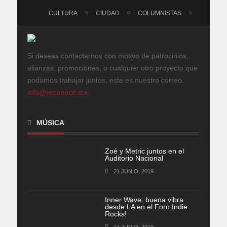
CULTURA
CIUDAD
COLUMNISTAS
Si deseas contactarnos con motivo de patrocinios,
alianzas, promociones, o cualquier otro proyecto que
podamos trabajar juntos, este es nuestro correo:
info@reconoce.mx
.
MÚSICA
Zoé y Metric juntos en el
Auditorio Nacional
21 JUNIO, 2019
Inner Wave: buena vibra
desde LA en el Foro Indie
Rocks!
14 JUNIO, 2019