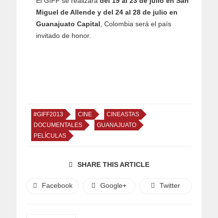
El GIFF se realizará
del 19 al 23 de julio en San
Miguel de Allende y del 24 al 28 de julio en
Guanajuato Capital
, Colombia será el país
invitado de honor.
#GIFF2013
CINE
CINEASTAS
DOCUMENTALES
GUANAJUATO
PELÍCULAS
SHARE THIS ARTICLE
Facebook
Google+
Twitter