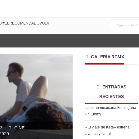
DO CON MI FAMILIA!
DO #ELRECOMENDADOVOL4
GALERÍA RCMX
ENTRADAS
RECIENTES
La serie mexicana Falco gana
un Emmy
«El viaje de Keta» estrena
13
CINE
2929
avance y cartel