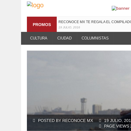
¡TE INVITAMOS A LA PREMIERE DE LUCHAN
PROMOS
13 MARZO, 2019
RECONOCE MX TE REGALA EL COMPILA
CULTURA
CIUDAD
COLUMNISTAS
19 JULIO, 2016
POSTED BY RECONOCE MX
19 JULIO, 20
PAGE VIEWS 