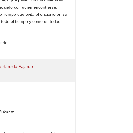
 deja que pasen los días mientras
uscando con quien encontrarse,
 tiempo que evita el encierro en su
 todo el tiempo y como en todas
.
ende.
.
 Bukantz