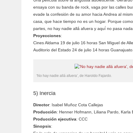
Una película sobre la angustia adolescente. Gerardo
ensaya con su banda de rock, vaga por las calles b
evade la confesión de su amor hacia Andrea al mismo
casa, que hace tiempo no es un hogar. Porque como
partes, no hay nadie allá́ afuera y aquí́ no pasa nada
Proyecciones
:
Cines Aldama 19 de julio 16 horas San Miguel de All
Auditorio del Estado 24 de julio 14 horas Guanajuato
‘No hay nadie allá afuera’, de Haroldo Fajardo.
5) Inercia
Director
: Isabel Muñoz Cota Callejas
Producción
: Henner Hofmann, Liliana Pardo, Karla
Producción ejecutiva
: CCC
Sinopsis
: