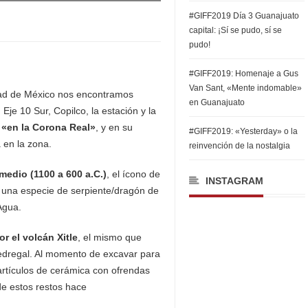
#GIFF2019 Día 3 Guanajuato
capital: ¡Sí se pudo, sí se
pudo!
#GIFF2019: Homenaje a Gus
Van Sant, «Mente indomable»
udad de México nos encontramos
en Guanajuato
je 10 Sur, Copilco, la estación y la
a «en la Corona Real»
, y en su
#GIFF2019: «Yesterday» o la
 en la zona.
reinvención de la nostalgia
edio (1100 a 600 a.C.)
, el ícono de
INSTAGRAM
s una especie de serpiente/dragón de
Agua.
r el volcán Xitle
, el mismo que
Pedregal. Al momento de excavar para
artículos de cerámica con ofrendas
de estos restos hace