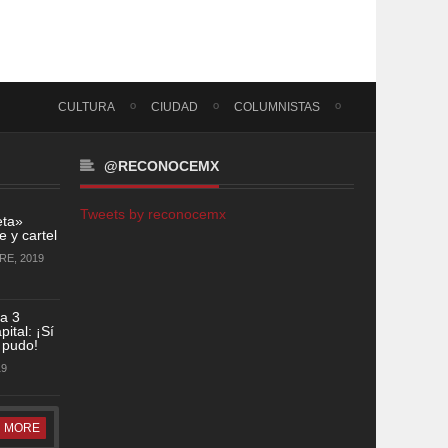
CULTURA
CIUDAD
COLUMNISTAS
@RECONOCEMX
Tweets by reconocemx
eta»
 y cartel
RE, 2019
a 3
ital: ¡Sí
 pudo!
19
MORE