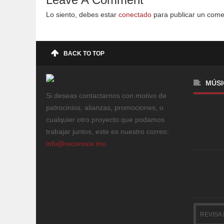
Lo siento, debes estar
conectado
para publicar un come
BACK TO TOP
MÚSI
Si deseas contactarnos con motivo de
patrocinios, alianzas, promociones, o
cualquier otro proyecto que podamos
trabajar juntos, este es nuestro correo:
info@reconoce.mx
.
REVISA