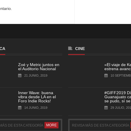
ntario.
CA
CINE
Zoé y Metric juntos en
«El viaje de K
el Auditorio Nacional
estrena avance
21 JUNIO, 2019
10 SEPTIEMB
Inner Wave: buena
#GIFF2019 Dí
vibra desde LA en el
Guanajuato cap
Foro Indie Rocks!
se pudo, sí se
14 JUNIO, 2019
29 JULIO, 20
MORE
 MÁS DE ESTA CATEGORÍA
REVISA MÁS DE ESTA CATEGORÍA