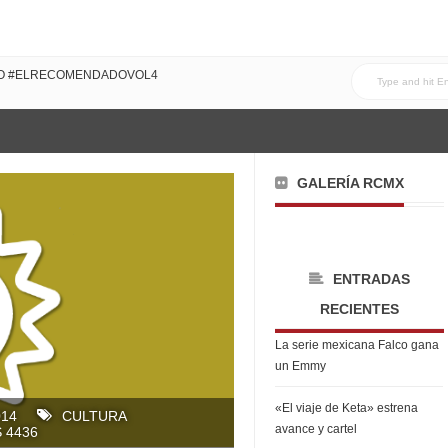
DO #ELRECOMENDADOVOL4
GALERÍA RCMX
ENTRADAS
RECIENTES
La serie mexicana Falco gana
un Emmy
«El viaje de Keta» estrena
014
CULTURA
avance y cartel
 4436