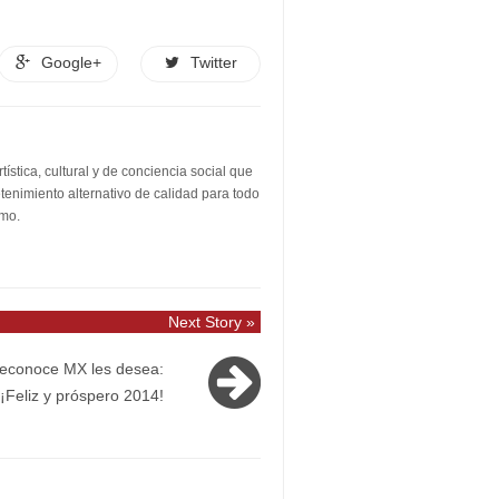
Google+
Twitter
stica, cultural y de conciencia social que
etenimiento alternativo de calidad para todo
smo.
Next Story »
econoce MX les desea:
¡Feliz y próspero 2014!