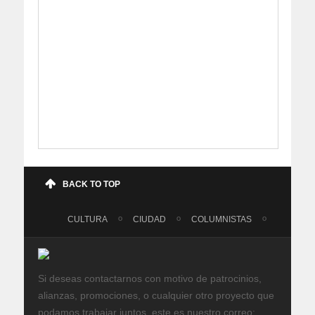
BACK TO TOP
CULTURA
CIUDAD
COLUMNISTAS
Si deseas contactarnos con motivo de patrocinios,
alianzas, promociones, o cualquier otro proyecto que
podamos trabajar juntos, este es nuestro correo: