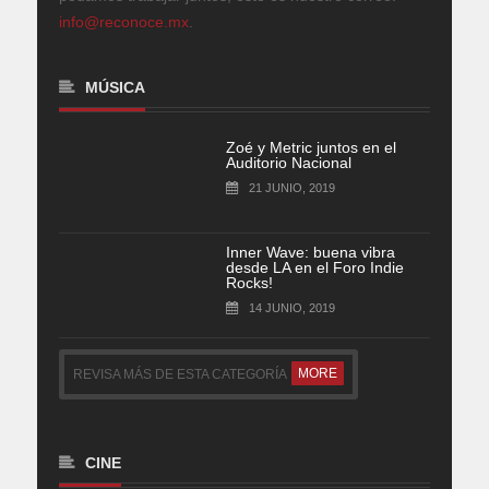
info@reconoce.mx
.
MÚSICA
Zoé y Metric juntos en el
Auditorio Nacional
21 JUNIO, 2019
Inner Wave: buena vibra
desde LA en el Foro Indie
Rocks!
14 JUNIO, 2019
MORE
REVISA MÁS DE ESTA CATEGORÍA
CINE