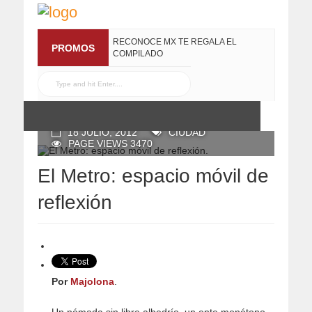
RECONOCE MX TE REGALA EL
PROMOS
COMPILADO
#ELRECOMENDADOVOL4
19 JULIO, 2016
POSTED BY RECONOCE MX
18 JULIO, 2012
CIUDAD
PAGE VIEWS 3470
El Metro: espacio móvil de
reflexión
Por
Majolona
.