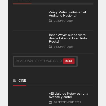
Zoé y Metric juntos en el
Auditorio Nacional
21 JUNIO, 2019
Inner Wave: buena vibra
desde LA en el Foro Indie
Rocks!
14 JUNIO, 2019
MORE
REVISA MÁS DE ESTA CATEGORÍA
CINE
«El viaje de Keta» estrena
avance y cartel
10 SEPTIEMBRE, 2019