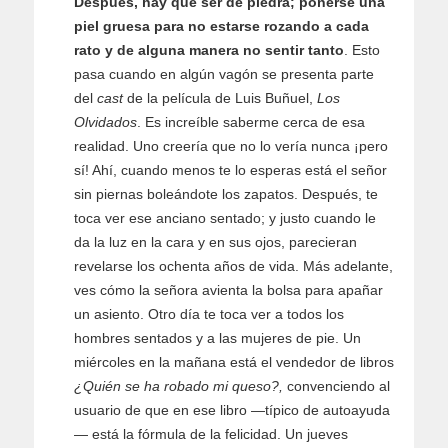
Después, hay que ser de piedra; ponerse una
piel gruesa para no estarse rozando a cada
rato y de alguna manera no sentir tanto
. Esto
pasa cuando en algún vagón se presenta parte
del
cast
de la película de Luis Buñuel,
Los
Olvidados
. Es increíble saberme cerca de esa
realidad. Uno creería que no lo vería nunca ¡pero
sí! Ahí, cuando menos te lo esperas está el señor
sin piernas boleándote los zapatos. Después, te
toca ver ese anciano sentado; y justo cuando le
da la luz en la cara y en sus ojos, parecieran
revelarse los ochenta años de vida. Más adelante,
ves cómo la señora avienta la bolsa para apañar
un asiento. Otro día te toca ver a todos los
hombres sentados y a las mujeres de pie. Un
miércoles en la mañana está el vendedor de libros
¿Quién se ha robado mi queso?,
convenciendo al
usuario de que en ese libro —típico de autoayuda
— está la fórmula de la felicidad. Un jueves