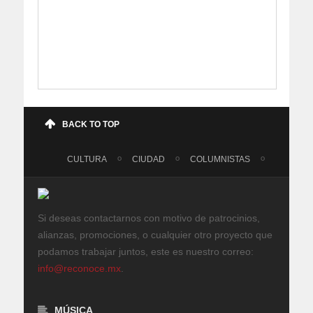
BACK TO TOP
CULTURA
CIUDAD
COLUMNISTAS
Si deseas contactarnos con motivo de patrocinios,
alianzas, promociones, o cualquier otro proyecto que
podamos trabajar juntos, este es nuestro correo:
info@reconoce.mx
.
MÚSICA