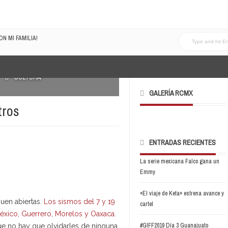
N MI FAMILIA!
LRECOMENDADOVOL4
CULTURA
GALERÍA RCMX
tros
ENTRADAS RECIENTES
La serie mexicana Falco gana un
Emmy
«El viaje de Keta» estrena avance y
uen abiertas.
Los sismos del 7 y 19
cartel
éxico, Guerrero, Morelos y Oaxaca
.
#GIFF2019 Día 3 Guanajuato
ue no hay que olvidarles de ninguna