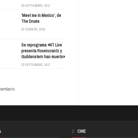
29 SEPTIEMBRE, 2017
‘Meet me in Mexico’, de
The Drums
20 FEBRERO, 2018
Se reprograma «NT Live
presenta Rosencrantz y
Guildenstern han muerto»
22 SEPTIEMBRE, 2017
entario.
A
CINE