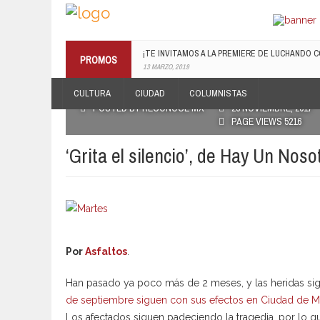
¡TE INVITAMOS A LA PREMIERE DE LUCHANDO CO
PROMOS
13 MARZO, 2019
RECONOCE MX TE REGALA EL COMPILADO #E
CULTURA
CIUDAD
COLUMNISTAS
19 JULIO, 2016
POSTED BY RECONOCE MX
28 NOVIEMBRE, 2017
PAGE VIEWS 5216
‘Grita el silencio’, de Hay Un Noso
Por
Asfaltos
.
Han pasado ya poco más de 2 meses, y las heridas sig
de septiembre siguen con sus efectos en Ciudad de M
Los afectados siguen padeciendo la tragedia, por lo q