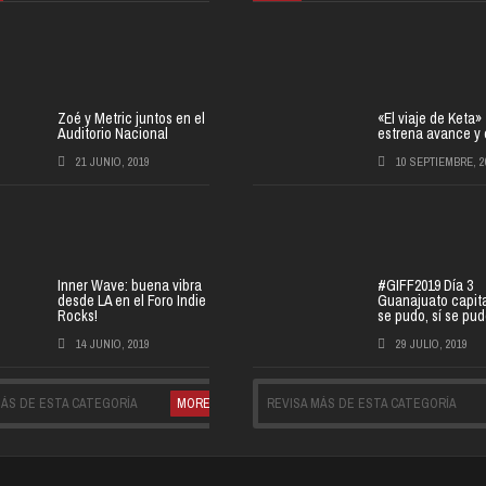
Zoé y Metric juntos en el
«El viaje de Keta»
Auditorio Nacional
estrena avance y 
21 JUNIO, 2019
10 SEPTIEMBRE, 2
Inner Wave: buena vibra
#GIFF2019 Día 3
desde LA en el Foro Indie
Guanajuato capital
Rocks!
se pudo, sí se pud
14 JUNIO, 2019
29 JULIO, 2019
MÁS DE ESTA CATEGORÍA
MORE
REVISA MÁS DE ESTA CATEGORÍA