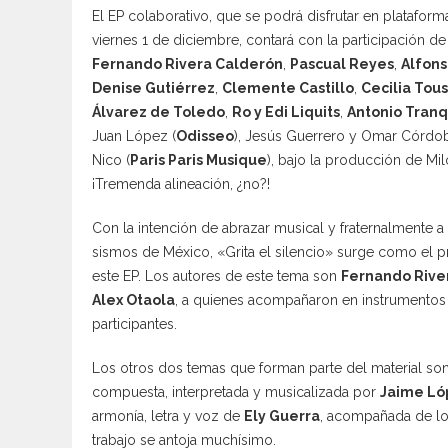
El EP colaborativo, que se podrá disfrutar en plataforma
viernes 1 de diciembre, contará con la participación d
Fernando Rivera Calderón
,
Pascual Reyes
,
Alfons
Denise Gutiérrez
,
Clemente Castillo
,
Cecilia Tous
Álvarez de Toledo
,
Ro y Edi Liquits
,
Antonio Tranq
Juan López (
Odisseo
), Jesús Guerrero y Omar Córdob
Nico (
Paris Paris Musique
), bajo la producción de Mi
¡Tremenda alineación, ¿no?!
Con la intención de abrazar musical y fraternalmente a
sismos de México, «Grita el silencio» surge como el 
este EP. Los autores de este tema son
Fernando Rive
Alex Otaola
, a quienes acompañaron en instrumentos
participantes.
Los otros dos temas que forman parte del material 
compuesta, interpretada y musicalizada por
Jaime Ló
armonía, letra y voz de
Ely Guerra
, acompañada de l
trabajo se antoja muchísimo.