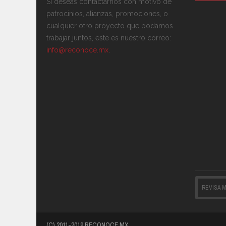
Si deseas contactarnos con motivo de
patrocinios, alianzas, promociones, o
cualquier otro proyecto que podamos
trabajar juntos, este es nuestro correo:
info@reconoce.mx
.
REVISA 
(C) 2011-2019 RECONOCE MX