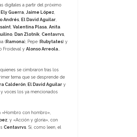
s digitales a partir del próximo
e
Ely Guerra
,
Jaime López
,
o Andrés
,
El David Aguilar
,
saint
,
Valentina Plasa
,
Anita
uilino
,
Dan Zlotnik
,
Centavrvs
,
a (
Ramona
), Pepe (
Rubytates
) y
lo Froideval y
Alonso Arreola
…
 quienes se cimbraron tras los
primer tema que se desprende de
ra Calderón
,
El David Aguilar
y
 y voces los ya mencionados
son «Hombro con hombro»,
pez
; y «Acción y gloria», con
os
Centavrvs
. Sí, como leen, el