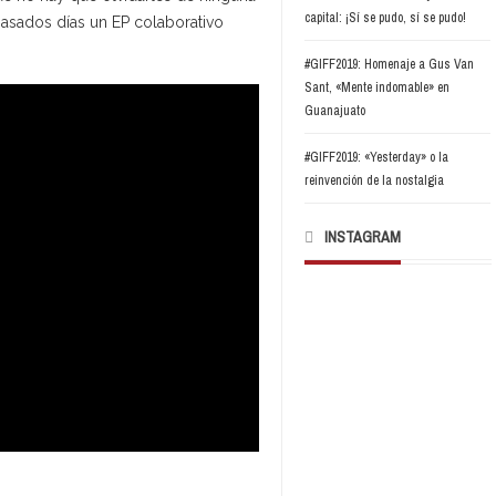
capital: ¡Sí se pudo, sí se pudo!
pasados días un EP colaborativo
#GIFF2019: Homenaje a Gus Van
Sant, «Mente indomable» en
Guanajuato
#GIFF2019: «Yesterday» o la
reinvención de la nostalgia
INSTAGRAM