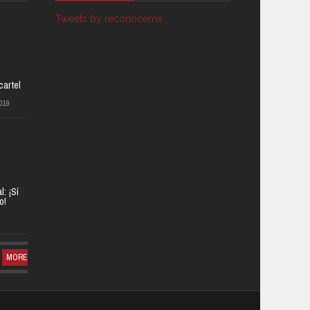
Tweets by reconocemx
cartel
019
: ¡Sí
o!
MORE