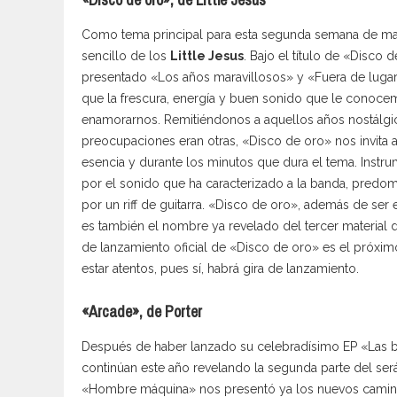
Como tema principal para esta segunda semana de may
sencillo de los
Little Jesus
. Bajo el título de «Disco
presentado «Los años maravillosos» y «Fuera de lugar»
que la frescura, energía y buen sonido que le conoce
enamorarnos. Remitiéndonos a aquellos años nostálgi
preocupaciones eran otras, «Disco de oro» nos invita a 
esencia y durante los minutos que dura el tema. Instr
por el sonido que ha caracterizado a la banda, predom
por un riff de guitarra. «Disco de oro», además de ser
es también el nombre ya revelado del tercer material d
de lanzamiento oficial de «Disco de oro» es el próxi
estar atentos, pues sí, habrá gira de lanzamiento.
«Arcade», de Porter
Después de haber lanzado su celebradísimo EP «Las ba
continúan este año revelando la segunda parte del se
«Hombre máquina» nos presentó ya los nuevos camino