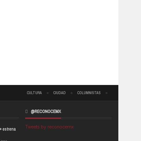
CULTURA
CIUDAD
COLUMNISTAS
@RECONOCEMX
Tweets by reconocemx
a» estrena