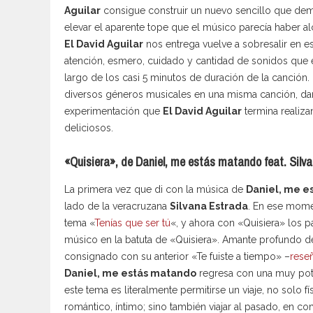
Aguilar
consigue construir un nuevo sencillo que dem
elevar el aparente tope que el músico parecía haber alc
El David Aguilar
nos entrega vuelve a sobresalir en e
atención, esmero, cuidado y cantidad de sonidos que 
largo de los casi 5 minutos de duración de la canción
diversos géneros musicales en una misma canción, da
experimentación que
El David Aguilar
termina realiz
deliciosos.
«Quisiera», de Daniel, me estás matando feat. Silv
La primera vez que di con la música de
Daniel, me e
lado de la veracruzana
Silvana Estrada
. En ese mome
tema «
Tenías que ser tú
«, y ahora con «Quisiera» los p
músico en la batuta de «Quisiera». Amante profundo 
consignado con su anterior «Te fuiste a tiempo» –
reseñ
Daniel, me estás matando
regresa con una muy pote
este tema es literalmente permitirse un viaje, no solo f
romántico, íntimo; sino también viajar al pasado, en co