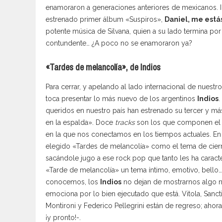
enamoraron a generaciones anteriores de mexicanos. I
estrenado primer álbum «Suspiros»,
Daniel, me est
potente música de Silvana, quien a su lado termina por 
contundente… ¿A poco no se enamoraron ya?
«Tardes de melancolía», de Indios
Para cerrar, y apelando al lado internacional de nuestro 
toca presentar lo más nuevo de los argentinos
Indios
.
queridos en nuestro país han estrenado su tercer y más
en la espalda». Doce
tracks
son los que componen el q
en la que nos conectamos en los tiempos actuales. En
elegido «Tardes de melancolía» como el tema de cierre
sacándole jugo a ese rock pop que tanto les ha caract
«Tarde de melancolía» un tema íntimo, emotivo, bello… 
conocemos, los
Indios
no dejan de mostrarnos algo n
emociona por lo bien ejecutado que está. Vitola, Sancti
Montironi y Federico Pellegrini están de regreso; ahora
¡y pronto!-.