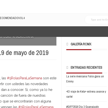
LRECOMENDADOVOL4
5ROLASPARALASEMANA
GALERÍA RCMX
19 de mayo de 2019
ENTRADAS RECIENTES
La serie mexicana Falco gana un
, las
#5RolasParaLaSemana
son este
Emmy
tir con ustedes las novedades
dan a conocer. Sí, como ya lo he
«El viaje de Keta» estrena avance y
 canción de fuera de nuestras
cartel
uro que se encontrarán con alguna
#GIFF2019 Día 3 Guanajuato
é vengan las
#5RolasParaLaSemana