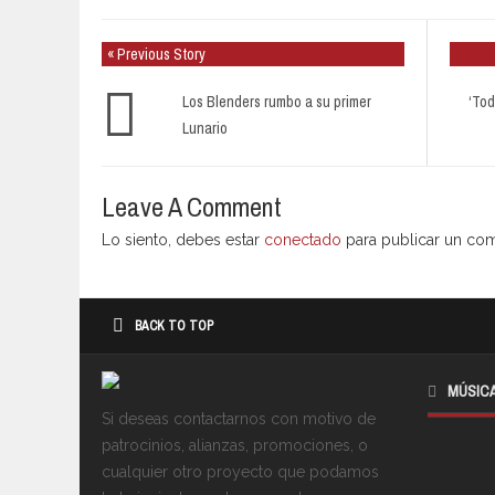
« Previous Story
Los Blenders rumbo a su primer
‘Tod
Lunario
Leave A Comment
Lo siento, debes estar
conectado
para publicar un com
BACK TO TOP
MÚSIC
Si deseas contactarnos con motivo de
patrocinios, alianzas, promociones, o
cualquier otro proyecto que podamos