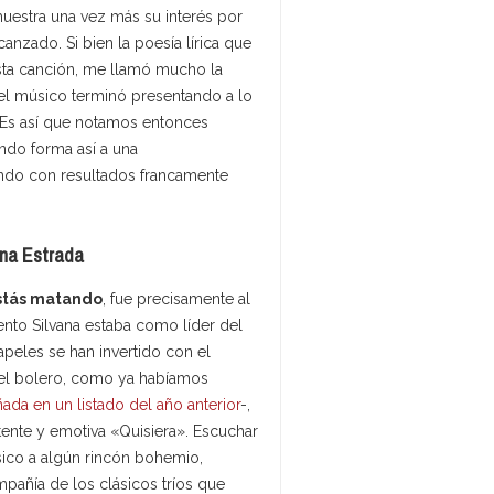
uestra una vez más su interés por
anzado. Si bien la poesía lírica que
sta canción, me llamó mucho la
el músico terminó presentando a lo
. Es así que notamos entonces
ndo forma así a una
ando con resultados francamente
ana Estrada
stás matando
, fue precisamente al
nto Silvana estaba como líder del
apeles se han invertido con el
del bolero, como ya habíamos
ada en un listado del año anterior
-,
nte y emotiva «Quisiera». Escuchar
ísico a algún rincón bohemio,
mpañía de los clásicos tríos que