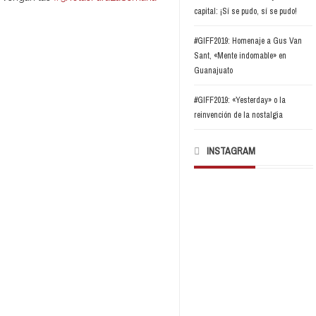
capital: ¡Sí se pudo, sí se pudo!
#GIFF2019: Homenaje a Gus Van
Sant, «Mente indomable» en
Guanajuato
#GIFF2019: «Yesterday» o la
reinvención de la nostalgia
INSTAGRAM