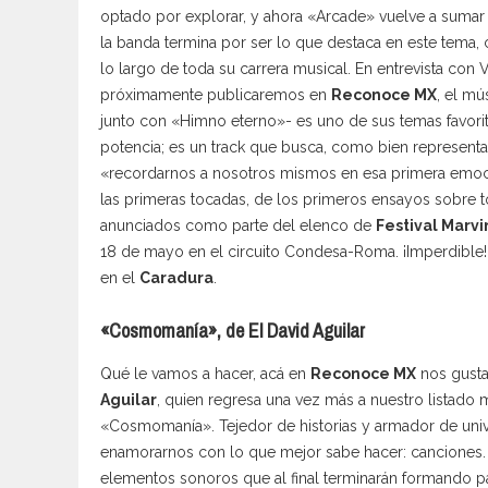
optado por explorar, y ahora «Arcade» vuelve a sumar
la banda termina por ser lo que destaca en este tema,
lo largo de toda su carrera musical. En entrevista con Vi
próximamente publicaremos en
Reconoce MX
, el m
junto con «Himno eterno»- es uno de sus temas favori
potencia; es un track que busca, como bien representa
«recordarnos a nosotros mismos en esa primera emoci
las primeras tocadas, de los primeros ensayos sobre 
anunciados como parte del elenco de
Festival Marvi
18 de mayo en el circuito Condesa-Roma. ¡Imperdible! 
en el
Caradura
.
«Cosmomanía», de El David Aguilar
Qué le vamos a hacer, acá en
Reconoce MX
nos gusta
Aguilar
, quien regresa una vez más a nuestro listado
«Cosmomanía». Tejedor de historias y armador de univ
enamorarnos con lo que mejor sabe hacer: canciones.
elementos sonoros que al final terminarán formando