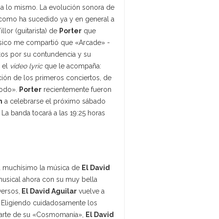
 a lo mismo. La evolución sonora de
 como ha sucedido ya y en general a
llor (guitarista) de
Porter
que
úsico me compartió que «Arcade» -
tos por su contundencia y su
 el
video lyric
que le acompaña:
ón de los primeros conciertos, de
todo».
Porter
recientemente fueron
n
a celebrarse el próximo sábado
La banda tocará a las 19:25 horas
 muchísimo la música de
El David
 musical ahora con su muy bella
ersos,
El David Aguilar
vuelve a
 Eligiendo cuidadosamente los
 parte de su «Cosmomanía»,
El David