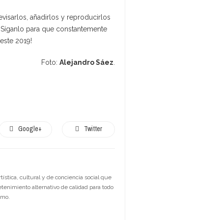
visarlos, añadirlos y reproducirlos
 ¡Síganlo para que constantemente
este 2019!
Foto:
Alejandro Sáez
.
Google+
Twitter
stica, cultural y de conciencia social que
etenimiento alternativo de calidad para todo
smo.