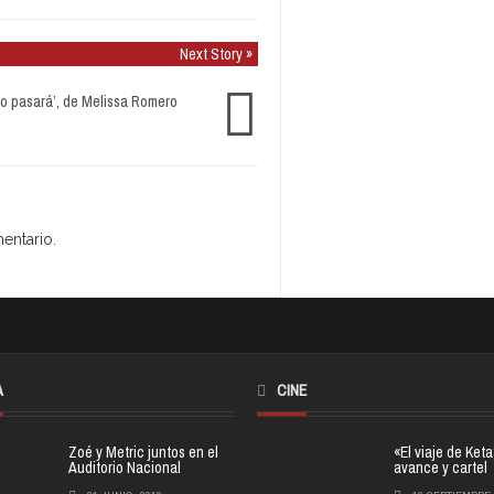
Next Story »
o pasará’, de Melissa Romero
entario.
A
CINE
Zoé y Metric juntos en el
«El viaje de Ket
Auditorio Nacional
avance y cartel