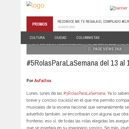
RECONOCE MX TE REGALA EL COMPILADO #E
PROMOS
19 JULIO, 2016
CULTURA
CIUDAD
COLUMNISTAS
POSTED BY RECONOCE MX
13 MAYO, 2019
#
PAGE VIEWS 3416
#5RolasParaLaSemana del 13 al 
Por
Asfaltos
.
Lunes, lunes de las
#5RolasParaLaSemana
. Ya lo saben
breve y conciso
tracklist
en el que me permito compar
musicales de la escena nacional que semanalmente se 
advertido también, se encontrarán con alguna que otra
fronteras; eso sí, de todas las rolas elegidas les aseg
que se insertará en su imaginario sonoro. Sin más, ¡qu