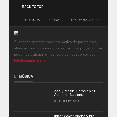
BACK TO TOP
CULTURA
CIUDAD
COLUMNISTAS
Si deseas contactarnos con motivo de patrocinios,
alianzas, promociones, o cualquier otro proyecto que
podamos trabajar juntos, este es nuestro correo:
info@reconoce.mx
.
MÚSICA
Zoé y Metric juntos en el
Auditorio Nacional
21 JUNIO, 2019
Inner Wave: buena vibra