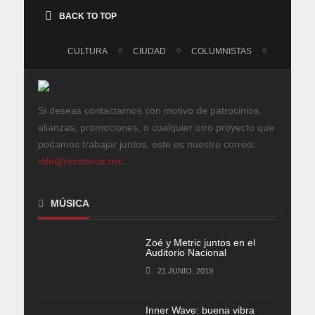
BACK TO TOP
CULTURA
CIUDAD
COLUMNISTAS
Si deseas contactarnos con motivo de patrocinios,
alianzas, promociones, o cualquier otro proyecto que
podamos trabajar juntos, este es nuestro correo:
info@reconoce.mx
.
MÚSICA
Zoé y Metric juntos en el
Auditorio Nacional
21 JUNIO, 2019
Inner Wave: buena vibra