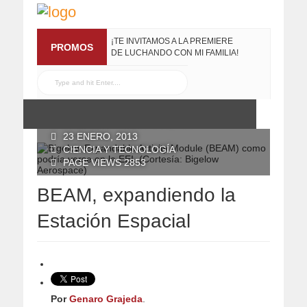
¡TE INVITAMOS A LA PREMIERE
PROMOS
DE LUCHANDO CON MI FAMILIA!
13 MARZO, 2019
RECONOCE MX TE
REGALA EL COMPILADO
#ELRECOMENDADOVOL4
19 JULIO, 2016
POSTED BY RECONOCE MX
23 ENERO, 2013
CIENCIA Y TECNOLOGÍA
PAGE VIEWS 2853
BEAM, expandiendo la
Estación Espacial
Por
Genaro Grajeda
.