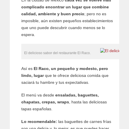
En la ciudad de México
cada vez se vuelve más
complicado encontrar un lugar que combine
calidad, ambiente y buen precio
; pero no es
imposible, aún existen pequeños establecimientos
que uno puede descubrir cuando menos se lo
espera.
El delicioso sabor del restaurante El Raco.
Así es
El Raco, un pequeño y modesto, pero
lindo, lugar
que te ofrece deliciosa comida que
saciará tu hambre y tus expectativas.
El menú va desde
ensaladas, baguettes,
chapatas, crepas, wraps
, hasta las deliciosas
tapas españolas.
Lo recomendable:
las baguettes de carnes frías
son una delicia y, lo mejor, es que puedes hacer