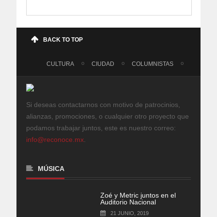
BACK TO TOP
CULTURA
CIUDAD
COLUMNISTAS
Si deseas contactarnos con motivo de patrocinios,
alianzas, promociones, o cualquier otro proyecto que
podamos trabajar juntos, este es nuestro correo:
info@reconoce.mx
.
MÚSICA
Zoé y Metric juntos en el
Auditorio Nacional
21 JUNIO, 2019