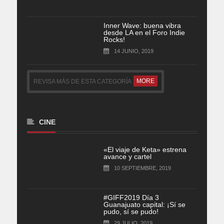
Inner Wave: buena vibra
desde LA en el Foro Indie
Rocks!
14 JUNIO, 2019
MORE
REVISA MÁS DE ESTA CATEGORÍA
CINE
«El viaje de Keta» estrena
avance y cartel
10 SEPTIEMBRE, 2019
#GIFF2019 Día 3
Guanajuato capital: ¡Sí se
pudo, sí se pudo!
29 JULIO, 2019