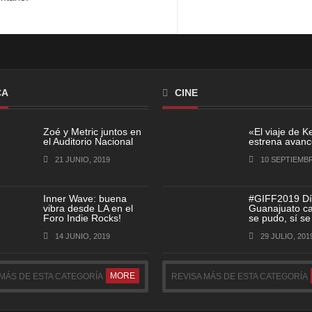
CA
CINE
Zoé y Metric juntos en
«El viaje de K
el Auditorio Nacional
estrena avance
21 JUNIO, 2019
10 SEPTIEMBR
Inner Wave: buena
#GIFF2019 Dí
vibra desde LA en el
Guanajuato cap
Foro Indie Rocks!
se pudo, sí se
14 JUNIO, 2019
29 JULIO, 201
MORE
 MÁS DE ESTA CATEGORÍA
REVISA MÁS DE ESTA CATEGORÍA