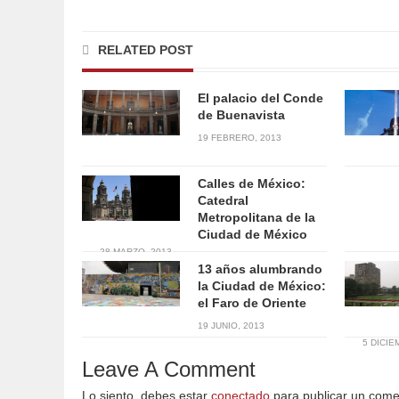
RELATED POST
El palacio del Conde
de Buenavista
19 FEBRERO, 2013
8 NOVI
Calles de México:
Catedral
Metropolitana de la
Ciudad de México
28 MARZO, 2013
13 años alumbrando
la Ciudad de México:
el Faro de Oriente
19 JUNIO, 2013
5 DICIE
Leave A Comment
Lo siento, debes estar
conectado
para publicar un come