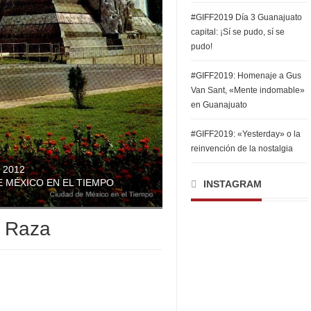
#GIFF2019 Día 3 Guanajuato
capital: ¡Sí se pudo, sí se
pudo!
#GIFF2019: Homenaje a Gus
Van Sant, «Mente indomable»
en Guanajuato
#GIFF2019: «Yesterday» o la
reinvención de la nostalgia
 2012
E MÉXICO EN EL TIEMPO
INSTAGRAM
a Raza