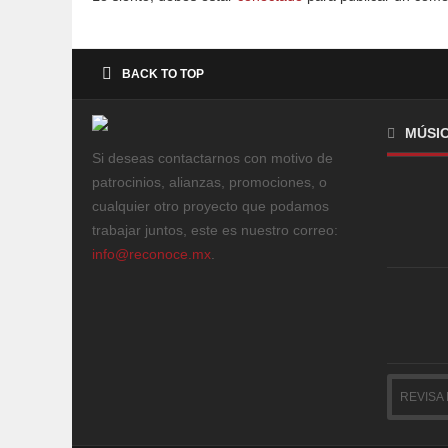
BACK TO TOP
MÚSI
Si deseas contactarnos con motivo de
patrocinios, alianzas, promociones, o
cualquier otro proyecto que podamos
trabajar juntos, este es nuestro correo:
info@reconoce.mx
.
REVISA