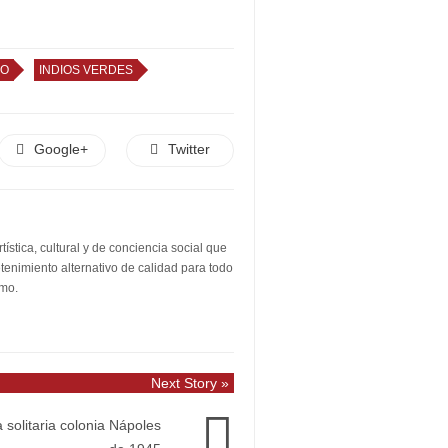
PO
INDIOS VERDES
Google+
Twitter
stica, cultural y de conciencia social que
etenimiento alternativo de calidad para todo
smo.
Next Story »
 solitaria colonia Nápoles