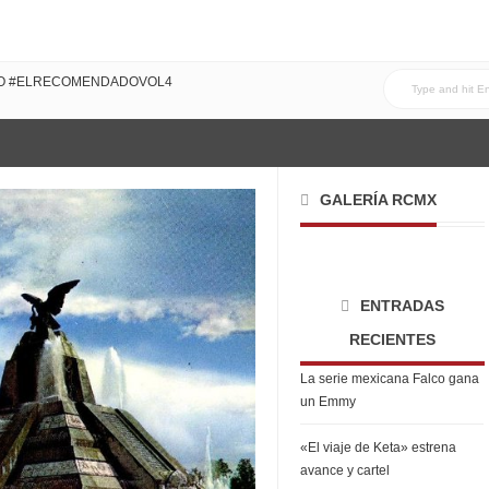
DO CON MI FAMILIA!
DO #ELRECOMENDADOVOL4
GALERÍA RCMX
ENTRADAS
RECIENTES
La serie mexicana Falco gana
un Emmy
«El viaje de Keta» estrena
avance y cartel