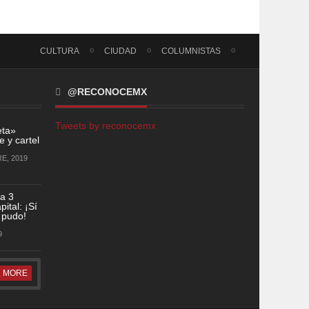
CULTURA
CIUDAD
COLUMNISTAS
@RECONOCEMX
Tweets by reconocemx
eta»
 y cartel
E, 2019
a 3
ital: ¡Sí
 pudo!
9
MORE