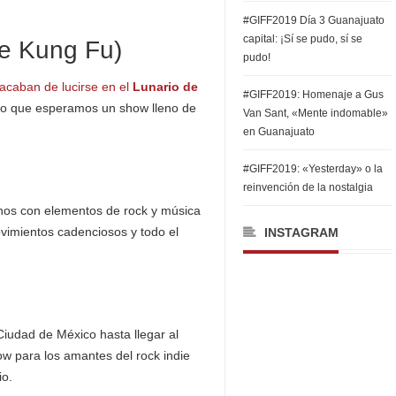
#GIFF2019 Día 3 Guanajuato
capital: ¡Sí se pudo, sí se
e Kung Fu)
pudo!
 acaban de lucirse en el
Lunario de
#GIFF2019: Homenaje a Gus
 lo que esperamos un show lleno de
Van Sant, «Mente indomable»
en Guanajuato
#GIFF2019: «Yesterday» o la
reinvención de la nostalgia
anos con elementos de rock y música
vimientos cadenciosos y todo el
INSTAGRAM
iudad de México hasta llegar al
w para los amantes del rock indie
io.