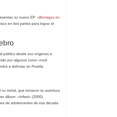
resentan su nuevo EP: «
Borregos en
isco en dos partes para lograr el
rebro
l público desde sus orígenes a
finido por algunos como «rock
drá a disfrutar en Puebla.
 nu metal, que iniciaron su aventura
er álbum: «Infest» (2000),
ones de adolescentes de esa década