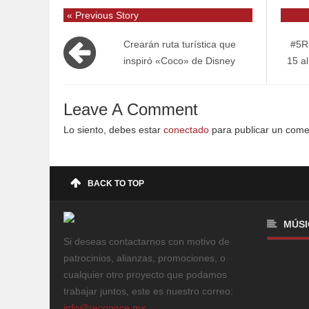
« Previous Story
Crearán ruta turística que
#5R
inspiró «Coco» de Disney
15 a
Leave A Comment
Lo siento, debes estar
conectado
para publicar un come
BACK TO TOP
MÚSI
Si deseas contactarnos con motivo de
patrocinios, alianzas, promociones, o
cualquier otro proyecto que podamos
trabajar juntos, este es nuestro correo:
info@reconoce.mx
.