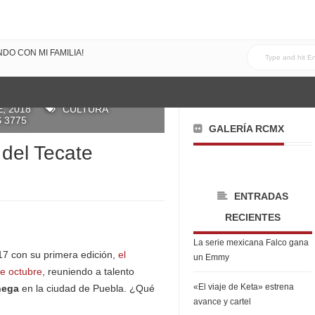
DO CON MI FAMILIA!
DO #ELRECOMENDADOVOL4
, 2018
CULTURA
 3775
GALERÍA RCMX
 del Tecate
ENTRADAS
RECIENTES
La serie mexicana Falco gana
7 con su primera edición,
el
un Emmy
e octubre
, reuniendo a talento
«El viaje de Keta» estrena
nega
en la ciudad de Puebla. ¿Qué
avance y cartel