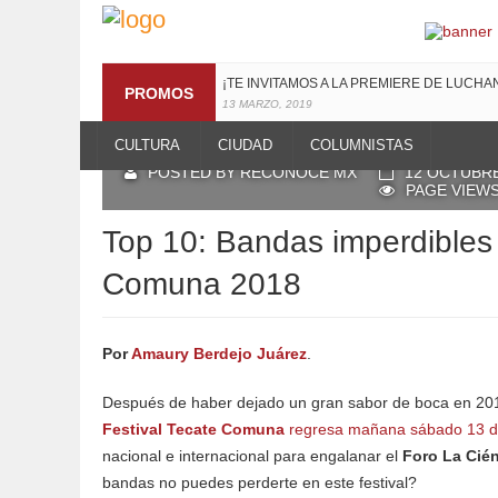
¡TE INVITAMOS A LA PREMIERE DE LUCHAN
PROMOS
13 MARZO, 2019
RECONOCE MX TE REGALA EL COMPILA
CULTURA
CIUDAD
COLUMNISTAS
19 JULIO, 2016
POSTED BY RECONOCE MX
12 OCTUBRE
PAGE VIEWS
Top 10: Bandas imperdibles
Comuna 2018
Por
Amaury Berdejo Juárez
.
Después de haber dejado un gran sabor de boca en 201
Festival Tecate Comuna
regresa mañana sábado 13 d
nacional e internacional para engalanar el
Foro La Cié
bandas no puedes perderte en este festival?