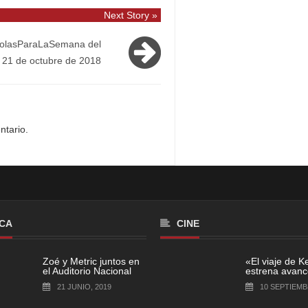
Next Story »
olasParaLaSemana del
l 21 de octubre de 2018
ntario.
CA
CINE
Zoé y Metric juntos en
«El viaje de K
el Auditorio Nacional
estrena avance
21 JUNIO, 2019
10 SEPTIEMB