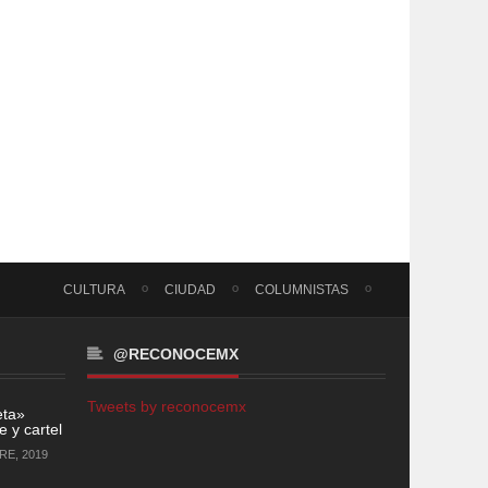
CULTURA
CIUDAD
COLUMNISTAS
@RECONOCEMX
Tweets by reconocemx
eta»
 y cartel
RE, 2019