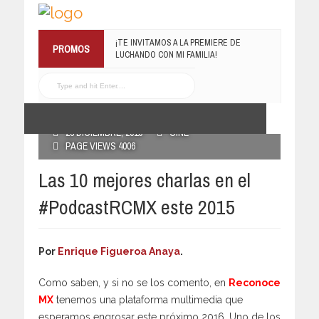
¡TE INVITAMOS A LA PREMIERE DE
PROMOS
LUCHANDO CON MI FAMILIA!
13 MARZO, 2019
RECONOCE MX TE
REGALA EL COMPILADO
#ELRECOMENDADOVOL4
POSTED BY RECONOCE MX
19 JULIO, 2016
28 DICIEMBRE, 2015
CINE
PAGE VIEWS 4006
Las 10 mejores charlas en el
#PodcastRCMX este 2015
Por
Enrique Figueroa Anaya
.
Como saben, y si no se los comento, en
Reconoce
MX
tenemos una plataforma multimedia que
esperamos engrosar este próximo 2016. Uno de los