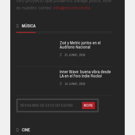
otro proyecto que podamos trabajar juntos, este
es nuestro correo:
info@reconoce.mx
.
MÚSICA
Zoé y Metric juntos en el
Auditorio Nacional
21 JUNIO, 2019
Inner Wave: buena vibra desde
LA en el Foro Indie Rocks!
14 JUNIO, 2019
REVISA MÁS DE ESTA CATEGORÍA
MORE
CINE