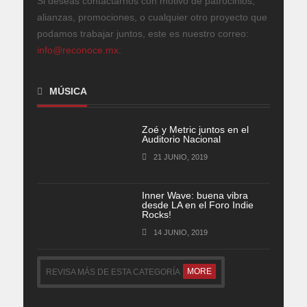
Si deseas contactarnos con motivo de patrocinios,
alianzas, promociones, o cualquier otro proyecto que
podamos trabajar juntos, este es nuestro correo:
info@reconoce.mx
.
MÚSICA
Zoé y Metric juntos en el
Auditorio Nacional
21 JUNIO, 2019
Inner Wave: buena vibra
desde LA en el Foro Indie
Rocks!
14 JUNIO, 2019
MORE
REVISA MÁS DE ESTA CATEGORÍA