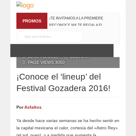
RECONOCE MX TE REGALA EL
PROMOS
COMPILADO
#ELRECOMENDADOVOL4
19 JULIO, 2016
POSTED BY RECONOCE MX
30 MAYO, 2016
CULTURA
PAGE VIEWS 3050
¡Conoce el ‘lineup’ del
Festival Gozadera 2016!
Por
Asfaltos
.
Ya desde hace varias semanas se ha hecho sentir en
la capital mexicana el calor, cortesía del «Astro Rey»
(el sol, pues), y a medida que aumenta la